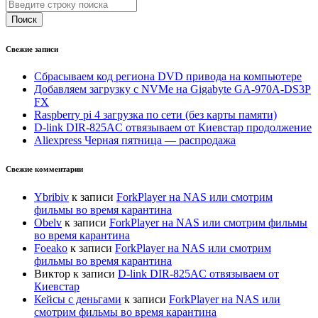
Поиск
Свежие записи
Сбрасываем код региона DVD привода на компьютере
Добавляем загрузку с NVMe на Gigabyte GA-970A-DS3P
FX
Raspberry pi 4 загрузка по сети (без карты памяти)
D-link DIR-825AC отвязываем от Киевстар продолжение
Aliexpress Черная пятница — распродажа
Свежие комментарии
Ybribiv
к записи
ForkPlayer на NAS или смотрим
фильмы во время карантина
Оbelv
к записи
ForkPlayer на NAS или смотрим фильмы
во время карантина
Foeako
к записи
ForkPlayer на NAS или смотрим
фильмы во время карантина
Виктор
к записи
D-link DIR-825AC отвязываем от
Киевстар
Кейсы с деньгами
к записи
ForkPlayer на NAS или
смотрим фильмы во время карантина