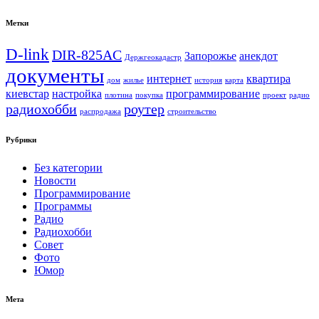
Метки
D-link
DIR-825AC
Запорожье
анекдот
Держгеокадастр
документы
интернет
квартира
дом
жилье
история
карта
киевстар
настройка
программирование
плотина
покупка
проект
радио
радиохобби
роутер
распродажа
строительство
Рубрики
Без категории
Новости
Программирование
Программы
Радио
Радиохобби
Совет
Фото
Юмор
Мета