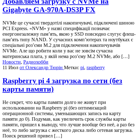
Добавляем загрузку с NVMe на
Gigabyte GA-970A-DS3P FX
NVMe це сучасні твердотілі накопичувачі, підключені шиною
PCI Express. «NVM» у назві специфікації позначає
енергонезалежну пам’ять, якою у SSD повсюдно слугує флеш-
пам’ять типу NAND. У сучасних комп’ютерах та ноутбуках є
спеціальні роз’єми M.2 для підключення накопичувачів
NVMe. Але що робити коли у вас не зовсім сучасна
материнська плата, у якій нема роз’єму M.2 NVMe, або […]
Новости
,
Радиохобби
11 Июл
от Олександр Тюрін
Метки:
pi
,
raspberry
Raspberry pi 4 загрузка по сети (без
карты памяти)
Не секрет, что карты памяти долго не живут при
использовании на Raspberry pi (без оптимизаций
операционной системы, уменьшающих запись на карту
памяти до 0). Подумав, как увеличить срок службы карты
памяти, пришел к выводу, что лучше вообще без неё, а раз без
неё, то либо загрузка с жесткого диска либо сетевая загрузка.
Поиск решений привел […]