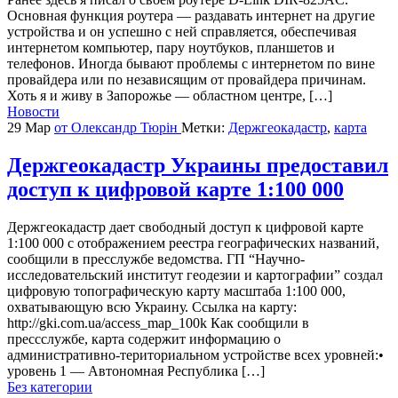
Основная функция роутера — раздавать интернет на другие
устройства и он успешно с ней справляется, обеспечивая
интернетом компьютер, пару ноутбуков, планшетов и
телефонов. Иногда бывают проблемы с интернетом по вине
провайдера или по независящим от провайдера причинам.
Хоть я и живу в Запорожье — областном центре, […]
Новости
29 Мар
от Олександр Тюрін
Метки:
Держгеокадастр
,
карта
Держгеокадастр Украины предоставил
доступ к цифровой карте 1:100 000
Держгеокадастр дает свободный доступ к цифровой карте
1:100 000 с отображением реестра географических названий,
сообщили в пресслужбе ведомства. ГП “Научно-
исследовательский институт геодезии и картографии” создал
цифровую топографическую карту масштаба 1:100 000,
охватывающую всю Украину. Ссылка на карту:
http://gki.com.ua/access_map_100k Как сообщили в
прессслужбе, карта содержит информацию о
административно-териториальном устройстве всех уровней:•
уровень 1 — Автономная Республика […]
Без категории