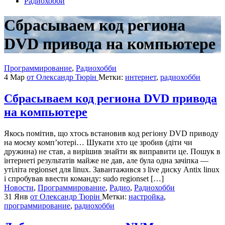
Радиохобби
Сбрасываем код региона
DVD привода на компьютере
Программирование
,
Радиохобби
4 Мар
от Олександр Тюрін
Метки:
интернет
,
радиохобби
Сбрасываем код региона DVD привода
на компьютере
Якось помітив, що хтось встановив код регіону DVD приводу
на моєму комп’ютері… Шукати хто це зробив (діти чи
дружина) не став, а вирішив знайти як виправити це. Пошук в
інтернеті результатів майже не дав, але була одна зачіпка —
утіліта regionset для linux. Завантажився з live диску Antix linux
і спробував ввести команду: sudo regionset […]
Новости
,
Программирование
,
Радио
,
Радиохобби
31 Янв
от Олександр Тюрін
Метки:
настройка
,
программирование
,
радиохобби