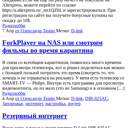
Aliexpress, можете перейти по ссылке
https://a.aliexpress.ru/_ms1QZhL и зарегистрироваться. При
регистрации на сайте вы получите бонусные купоны на
скидку до 10$.
Радиохобби
7 Апр
от Олександр Тюрін
Метки:
D-link
ForkPlayer на NAS или смотрим
фильмы во время карантина
В связи со всеобщим карантином, появилось много времени
для просмотра телевизора, вот и решил поделиться как можно
с большей пользой потратить это время (смотреть то, что
хочешь и не отрываться на рекламу). У меня есть телевизор со
SMART-TV — Philips. Внутри есть программы для просмотра
видеоконтента, но их мало (это не Samsung) и в основном […]
Радиохобби
4 Апр
от Олександр Тюрін
Метки:
D-link
,
DIR-825AC
,
Запорожье
,
интернет
,
настройка
,
роутер
Резервный интернет
Ранее здесь я писал о своем роутере D-Link DIR-825AC.