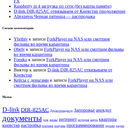
FX
Raspberry pi 4 загрузка по сети (без карты памяти)
D-link DIR-825AC отвязываем от Киевстар продолжение
Aliexpress Черная пятница — распродажа
Свежие комментарии
Ybribiv
к записи
ForkPlayer на NAS или смотрим
фильмы во время карантина
Оbelv
к записи
ForkPlayer на NAS или смотрим фильмы
во время карантина
Foeako
к записи
ForkPlayer на NAS или смотрим
фильмы во время карантина
Виктор
к записи
D-link DIR-825AC отвязываем от
Киевстар
Кейсы с деньгами
к записи
ForkPlayer на NAS или
смотрим фильмы во время карантина
Метки
D-link
DIR-825AC
Запорожье
анекдот
Держгеокадастр
документы
интернет
квартира
дом
жилье
история
карта
киевстар
настройка
программирование
плотина
покупка
проект
радио