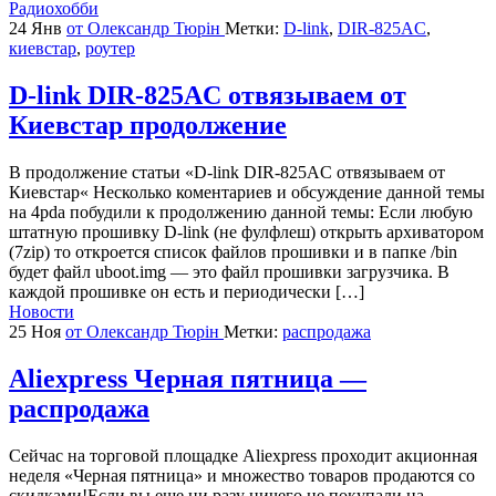
Радиохобби
24 Янв
от Олександр Тюрін
Метки:
D-link
,
DIR-825AC
,
киевстар
,
роутер
D-link DIR-825AC отвязываем от
Киевстар продолжение
В продолжение статьи «D-link DIR-825AC отвязываем от
Киевстар« Несколько коментариев и обсуждение данной темы
на 4pda побудили к продолжению данной темы: Если любую
штатную прошивку D-link (не фулфлеш) открыть архиватором
(7zip) то откроется список файлов прошивки и в папке /bin
будет файл uboot.img — это файл прошивки загрузчика. В
каждой прошивке он есть и периодически […]
Новости
25 Ноя
от Олександр Тюрін
Метки:
распродажа
Aliexpress Черная пятница —
распродажа
Сейчас на торговой площадке Aliexpress проходит акционная
неделя «Черная пятница» и множество товаров продаются со
скидками!Если вы еще ни разу ничего не покупали на