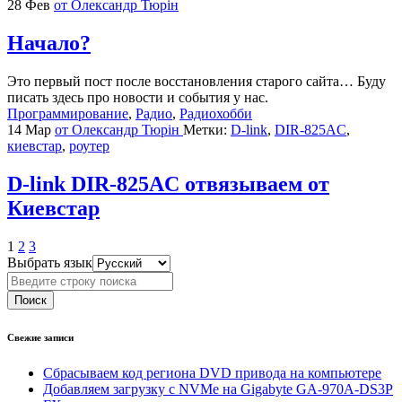
28 Фев
от Олександр Тюрін
Начало?
Это первый пост после восстановления старого сайта… Буду
писать здесь про новости и события у нас.
Программирование
,
Радио
,
Радиохобби
14 Мар
от Олександр Тюрін
Метки:
D-link
,
DIR-825AC
,
киевстар
,
роутер
D-link DIR-825AC отвязываем от
Киевстар
1
2
3
Выбрать язык
Поиск
Свежие записи
Сбрасываем код региона DVD привода на компьютере
Добавляем загрузку с NVMe на Gigabyte GA-970A-DS3P