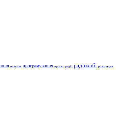
радіохобі
ання
програмування
покупка
проєкт
радіо
розпродаж