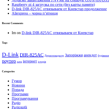
Додаємо завантаження з NVMe на Gigabyte GA-970A-DS
Raspberry pi 4 загрузка по сети (без карты памяти)
D-link DIR-825AC отвязываем от Киевстар продолжение
Aliexpress – чорна п’ятниця
Recent Comments
Im
on
D-link DIR-825AC отвязываем от Киевстар
Tags
D-Link
DIR-825AC
Запоріжжя
анекдот
Держгеокадастр
будівниц
роутер
інтернет
хата
історія
Categories
Гумор
Новини
Порада
Програми
Програмування
Радіо
Радіохобі