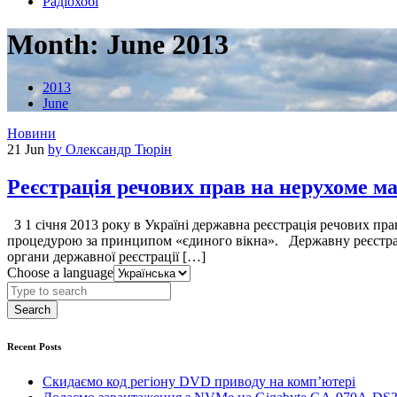
Радіохобі
Month:
June 2013
2013
June
Новини
21 Jun
by Олександр Тюрін
Реєстрація речових прав на нерухоме м
З 1 січня 2013 року в Україні державна реєстрація речових пра
процедурою за принципом «єдиного вікна». Державну реєстраці
органи державної реєстрації […]
Choose a language
Search
Recent Posts
Скидаємо код регіону DVD приводу на комп’ютері