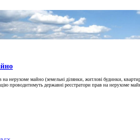
айно
в на нерухоме майно (земельні ділянки, житлові будинки, кварти
ю проводитимуть державні реєстратори прав на нерухоме майно 