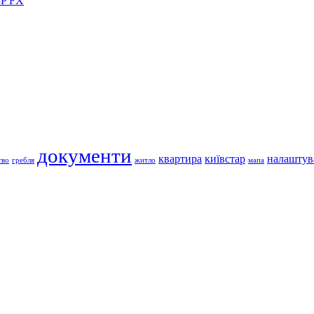
3P FX
документи
квартира
київстар
налаштув
тво
гребля
житло
мапа