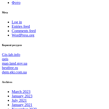
Фото
Meta
Log in
Entries feed
Comments feed
WordPress.org
Корисні ресурси
Gis-lab.info
qgis
map.land.gov.ua
bestfree.ru
dgm.gki.com.ua
Archives
March 2023
January 2023
July 2021
January 2021